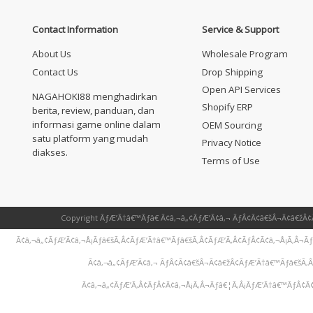
Contact Information
Service & Support
About Us
Wholesale Program
Contact Us
Drop Shipping
Open API Services
NAGAHOKI88 menghadirkan
Shopify ERP
berita, review, panduan, dan
informasi game online dalam
OEM Sourcing
satu platform yang mudah
Privacy Notice
diakses.
Terms of Use
Copyright ÃƒÆ’Ã†â€™Ãƒâ€ Ã¢â‚¬â„¢ÃƒÆ’Ã¢â‚¬ ÃƒÂ¢Ã¢â€šÂ¬Ã¢â€žÂ
Ã¢â‚¬â„¢ÃƒÆ’Ã¢â‚¬Å¡Ãƒâ€šÃ‚Â¢ÃƒÆ’Ã†â€™Ãƒâ€šÃ‚Â¢ÃƒÆ’Ã‚Â¢ÃƒÂ¢Ã¢â‚¬Å¡Ã‚Â¬Ã
Ã¢â‚¬â„¢ÃƒÆ’Ã¢â‚¬ ÃƒÂ¢Ã¢â€šÂ¬Ã¢â€žÂ¢ÃƒÆ’Ã†â€™Ãƒâ€šÃ‚
Ã¢â‚¬â„¢ÃƒÆ’Ã‚Â¢ÃƒÂ¢Ã¢â‚¬Å¡Ã‚Â¬Ãƒâ€¦Ã‚Â¡ÃƒÆ’Ã†â€™ÃƒÂ¢Ã¢â