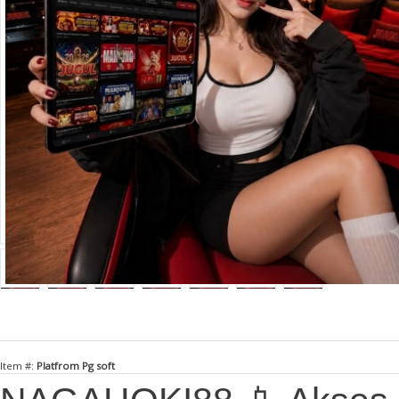
Item #:
Platfrom Pg soft