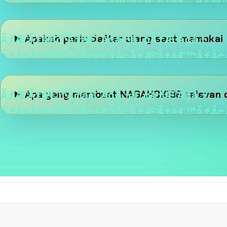
Apakah perlu daftar ulang saat memakai 
Apa yang membuat NAGAHOKI88 relevan d