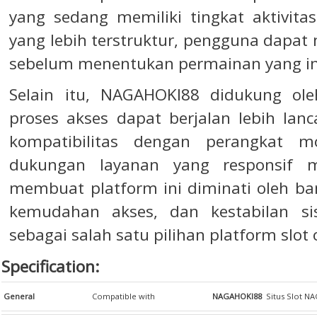
yang sedang memiliki tingkat aktivita
yang lebih terstruktur, pengguna dapa
sebelum menentukan permainan yang in
Selain itu, NAGAHOKI88 didukung ole
proses akses dapat berjalan lebih lan
kompatibilitas dengan perangkat m
dukungan layanan yang responsif m
membuat platform ini diminati oleh ba
kemudahan akses, dan kestabilan s
sebagai salah satu pilihan platform slot 
Specification:
General
Compatible with
NAGAHOKI88
Situs Slot N