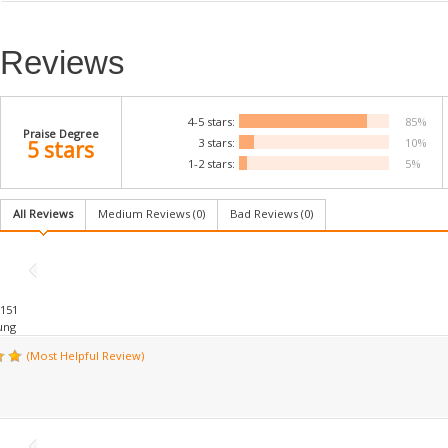
Reviews
4-5 stars:
85%
Praise Degree
3 stars:
10%
5 stars
1-2 stars:
5%
All Reviews
Medium Reviews (
0
)
Bad Reviews (
0
)
l151
ung
(Most Helpful Review)