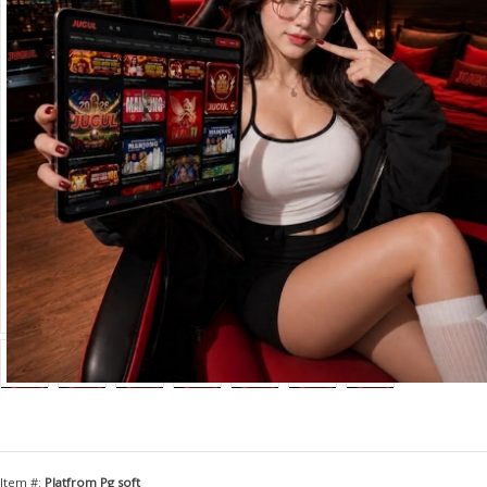
Item #:
Platfrom Pg soft