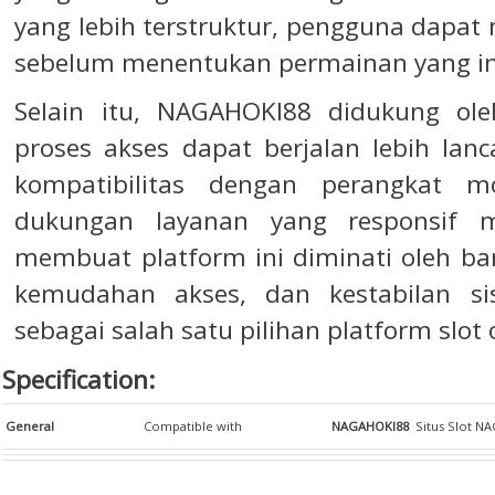
yang lebih terstruktur, pengguna dapa
sebelum menentukan permainan yang in
Selain itu, NAGAHOKI88 didukung ole
proses akses dapat berjalan lebih lan
kompatibilitas dengan perangkat m
dukungan layanan yang responsif m
membuat platform ini diminati oleh ba
kemudahan akses, dan kestabilan s
sebagai salah satu pilihan platform slot 
Specification:
General
Compatible with
NAGAHOKI88
Situs Slot N