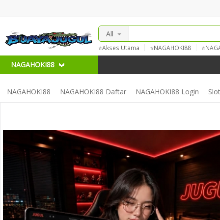
All
⭐Akses Utama
⭐NAGAHOKI88
⭐NAGA
⭐Home
⭐NAGAHOKI88 Prakmatic
⭐
NAGAHOKI88
NAGAHOKI88
NAGAHOKI88 Daftar
NAGAHOKI88 Login
Slo