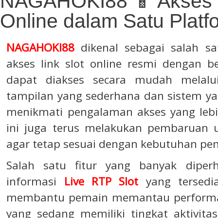
NAGAHOKI88 📱 Akses 
Online dalam Satu Platf
NAGAHOKI88
dikenal sebagai salah s
akses link slot online resmi dengan b
dapat diakses secara mudah melalu
tampilan yang sederhana dan sistem ya
menikmati pengalaman akses yang lebi
ini juga terus melakukan pembaruan u
agar tetap sesuai dengan kebutuhan p
Salah satu fitur yang banyak diper
informasi
Live RTP Slot
yang tersedia
membantu pemain memantau performa
yang sedang memiliki tingkat aktivita