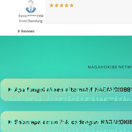
Beno*****1994
from Bandung
8 Reviews
NAGAHOKI88 NET
Apa fungsi akses alternatif NAGAHOKI88
Seberapa aman link cadangan NAGAHOKI