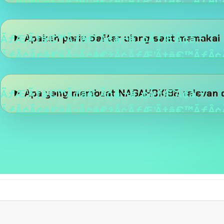
Apakah perlu daftar ulang saat memakai 
Apa yang membuat NAGAHOKI88 relevan d