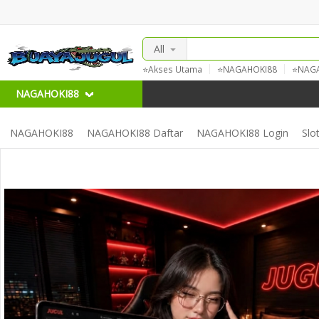
All
⭐Akses Utama
⭐NAGAHOKI88
⭐NAGA
⭐Home
⭐NAGAHOKI88 Prakmatic
⭐
NAGAHOKI88
NAGAHOKI88
NAGAHOKI88 Daftar
NAGAHOKI88 Login
Slo