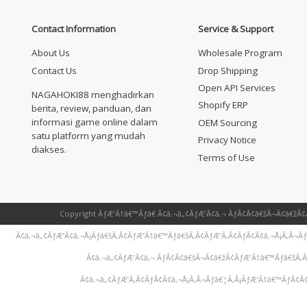
Contact Information
Service & Support
About Us
Wholesale Program
Contact Us
Drop Shipping
Open API Services
NAGAHOKI88 menghadirkan
Shopify ERP
berita, review, panduan, dan
informasi game online dalam
OEM Sourcing
satu platform yang mudah
Privacy Notice
diakses.
Terms of Use
Copyright ÃƒÆ’Ã†â€™Ãƒâ€ Ã¢â‚¬â„¢ÃƒÆ’Ã¢â‚¬ ÃƒÂ¢Ã¢â€šÂ¬Ã¢â€žÂ
Ã¢â‚¬â„¢ÃƒÆ’Ã¢â‚¬Å¡Ãƒâ€šÃ‚Â¢ÃƒÆ’Ã†â€™Ãƒâ€šÃ‚Â¢ÃƒÆ’Ã‚Â¢ÃƒÂ¢Ã¢â‚¬Å¡Ã‚Â¬Ã
Ã¢â‚¬â„¢ÃƒÆ’Ã¢â‚¬ ÃƒÂ¢Ã¢â€šÂ¬Ã¢â€žÂ¢ÃƒÆ’Ã†â€™Ãƒâ€šÃ‚
Ã¢â‚¬â„¢ÃƒÆ’Ã‚Â¢ÃƒÂ¢Ã¢â‚¬Å¡Ã‚Â¬Ãƒâ€¦Ã‚Â¡ÃƒÆ’Ã†â€™ÃƒÂ¢Ã¢â