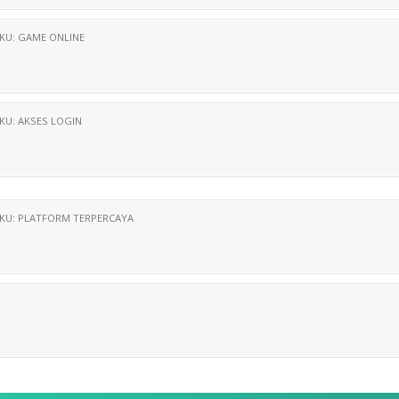
KU: GAME ONLINE
KU: AKSES LOGIN
KU: PLATFORM TERPERCAYA