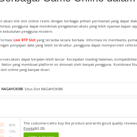
n akses link slot online resmi dengan berbagai pilihan permainan yang dapat dia
timasi, pengguna dapat menikmati pengalaman akses yang lebih nyaman kapan saja.
gan kebutuhan pengguna modern.
nformasi
Live RTP Slot
yang tersedia secara berkala. Informasi ini membantu pe
. Dengan penyajian data yang lebih terstruktur, pengguna dapat memperoleh ref
 proses akses dapat berjalan lebih lancar. Kecepatan loading halaman, kompatibil
 faktor yang membuat platform ini diminati oleh banyak pengguna. Kombinasi fitu
slot online yang banyak dicari.
NAGAHOKI88
Situs Slot NAGAHOKI88
The customers who buy the product and write good quality reviews
85%
Points
($0.20).
10%