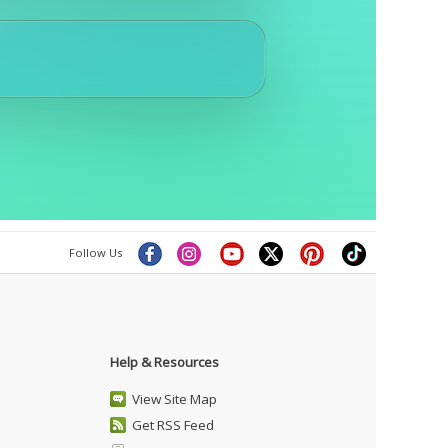
Follow Us
Help & Resources
View Site Map
Get RSS Feed