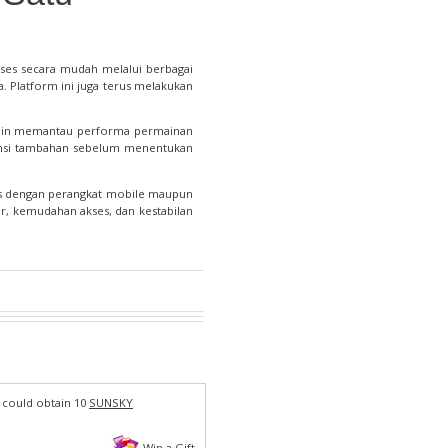
kses secara mudah melalui berbagai
 Platform ini juga terus melakukan
main memantau performa permainan
erensi tambahan sebelum menentukan
itas dengan perangkat mobile maupun
r, kemudahan akses, dan kestabilan
 could obtain 10
SUNSKY
Win a Gift