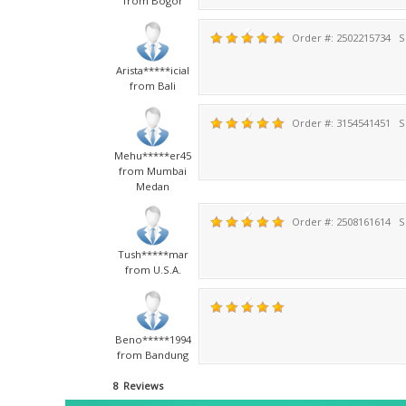
from Bogor
Order #: 2502215734
S
Arista*****icial
from Bali
Order #: 3154541451
S
Mehu*****er45
from Mumbai
Medan
Order #: 2508161614
S
Tush*****mar
from U.S.A.
Beno*****1994
from Bandung
8 Reviews