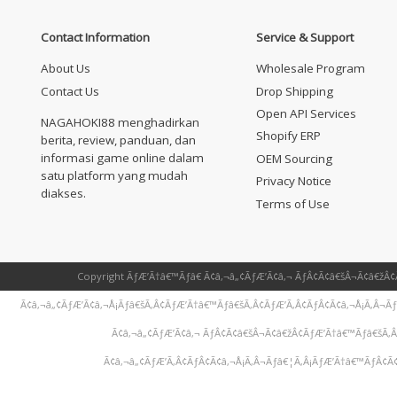
Contact Information
Service & Support
About Us
Wholesale Program
Contact Us
Drop Shipping
Open API Services
NAGAHOKI88 menghadirkan
Shopify ERP
berita, review, panduan, dan
informasi game online dalam
OEM Sourcing
satu platform yang mudah
Privacy Notice
diakses.
Terms of Use
Copyright ÃƒÆ’Ã†â€™Ãƒâ€ Ã¢â‚¬â„¢ÃƒÆ’Ã¢â‚¬ ÃƒÂ¢Ã¢â€šÂ¬Ã¢â€žÂ
Ã¢â‚¬â„¢ÃƒÆ’Ã¢â‚¬Å¡Ãƒâ€šÃ‚Â¢ÃƒÆ’Ã†â€™Ãƒâ€šÃ‚Â¢ÃƒÆ’Ã‚Â¢ÃƒÂ¢Ã¢â‚¬Å¡Ã‚Â¬Ã
Ã¢â‚¬â„¢ÃƒÆ’Ã¢â‚¬ ÃƒÂ¢Ã¢â€šÂ¬Ã¢â€žÂ¢ÃƒÆ’Ã†â€™Ãƒâ€šÃ‚
Ã¢â‚¬â„¢ÃƒÆ’Ã‚Â¢ÃƒÂ¢Ã¢â‚¬Å¡Ã‚Â¬Ãƒâ€¦Ã‚Â¡ÃƒÆ’Ã†â€™ÃƒÂ¢Ã¢â