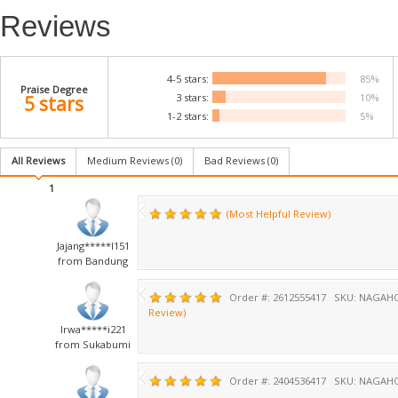
Reviews
4-5 stars:
85%
Praise Degree
3 stars:
10%
5 stars
1-2 stars:
5%
All Reviews
Medium Reviews (
0
)
Bad Reviews (
0
)
1
(Most Helpful Review)
Jajang*****l151
from Bandung
Order #: 2612555417
SKU: NAGAHO
Review)
Irwa*****i221
from Sukabumi
Order #: 2404536417
SKU: NAGAHO