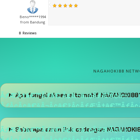
Beno*****1994
from Bandung
8 Reviews
NAGAHOKI88 NET
Apa fungsi akses alternatif NAGAHOKI88
Seberapa aman link cadangan NAGAHOKI