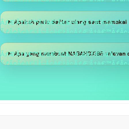
Apakah perlu daftar ulang saat memakai 
Apa yang membuat NAGAHOKI88 relevan d