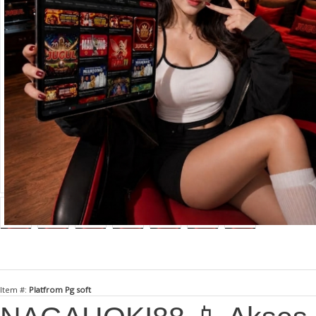
Item #:
Platfrom Pg soft