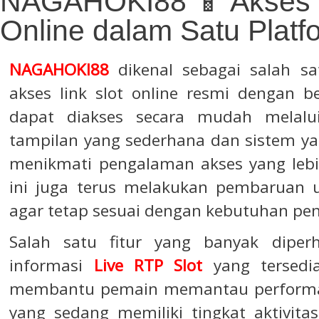
NAGAHOKI88 📱 Akses 
Online dalam Satu Platf
NAGAHOKI88
dikenal sebagai salah s
akses link slot online resmi dengan b
dapat diakses secara mudah melalu
tampilan yang sederhana dan sistem ya
menikmati pengalaman akses yang lebi
ini juga terus melakukan pembaruan u
agar tetap sesuai dengan kebutuhan p
Salah satu fitur yang banyak diper
informasi
Live RTP Slot
yang tersedia
membantu pemain memantau performa
yang sedang memiliki tingkat aktivita