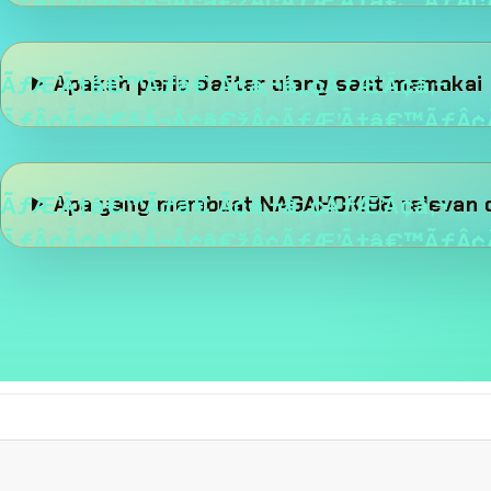
Apakah perlu daftar ulang saat memakai 
Apa yang membuat NAGAHOKI88 relevan d