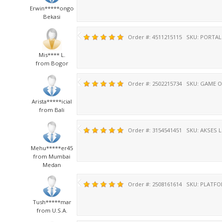
Erwin*****ongo
Bekasi
Order #: 4511215115
SKU: PORTAL
Mis**** L.
from Bogor
Order #: 2502215734
SKU: GAME O
Arista*****icial
from Bali
Order #: 3154541451
SKU: AKSES 
Mehu*****er45
from Mumbai
Medan
Order #: 2508161614
SKU: PLATF
Tush*****mar
from U.S.A.