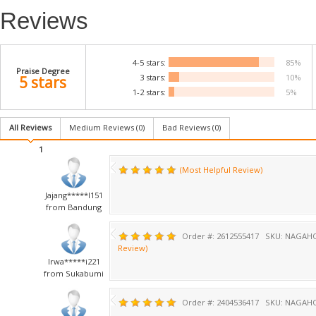
Reviews
4-5 stars:
85%
Praise Degree
3 stars:
10%
5 stars
1-2 stars:
5%
All Reviews
Medium Reviews (
0
)
Bad Reviews (
0
)
1
(Most Helpful Review)
Jajang*****l151
from Bandung
Order #: 2612555417
SKU: NAGAHO
Review)
Irwa*****i221
from Sukabumi
Order #: 2404536417
SKU: NAGAHO