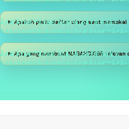
Apakah perlu daftar ulang saat memakai 
Apa yang membuat NAGAHOKI88 relevan d