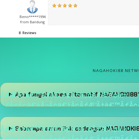
Beno*****1994
from Bandung
8 Reviews
NAGAHOKI88 NET
Apa fungsi akses alternatif NAGAHOKI88
Seberapa aman link cadangan NAGAHOKI