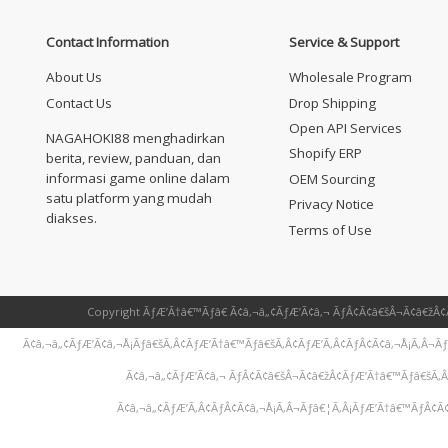
Contact Information
Service & Support
About Us
Wholesale Program
Contact Us
Drop Shipping
Open API Services
NAGAHOKI88 menghadirkan
Shopify ERP
berita, review, panduan, dan
informasi game online dalam
OEM Sourcing
satu platform yang mudah
Privacy Notice
diakses.
Terms of Use
Copyright ÃƒÆ’Ã†â€™Ãƒâ€ Ã¢â‚¬â„¢ÃƒÆ’Ã¢â‚¬ ÃƒÂ¢Ã¢â€šÂ¬Ã¢â€žÂ
Ã¢â‚¬â„¢ÃƒÆ’Ã¢â‚¬Å¡Ãƒâ€šÃ‚Â¢ÃƒÆ’Ã†â€™Ãƒâ€šÃ‚Â¢ÃƒÆ’Ã‚Â¢ÃƒÂ¢Ã¢â‚¬Å¡Ã‚Â¬Ã
Ã¢â‚¬â„¢ÃƒÆ’Ã¢â‚¬ ÃƒÂ¢Ã¢â€šÂ¬Ã¢â€žÂ¢ÃƒÆ’Ã†â€™Ãƒâ€šÃ‚
Ã¢â‚¬â„¢ÃƒÆ’Ã‚Â¢ÃƒÂ¢Ã¢â‚¬Å¡Ã‚Â¬Ãƒâ€¦Ã‚Â¡ÃƒÆ’Ã†â€™ÃƒÂ¢Ã¢â