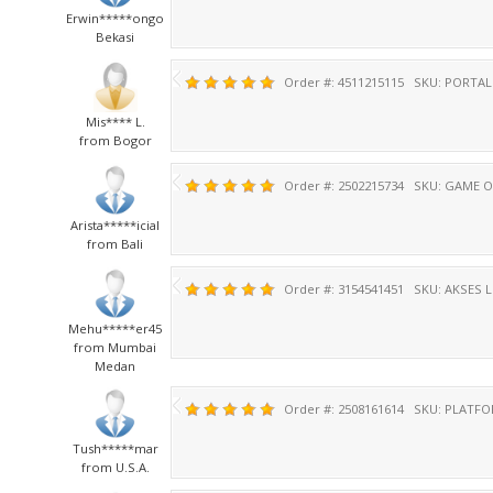
Erwin*****ongo
Bekasi
Order #: 4511215115
SKU: PORTAL
Mis**** L.
from Bogor
Order #: 2502215734
SKU: GAME O
Arista*****icial
from Bali
Order #: 3154541451
SKU: AKSES 
Mehu*****er45
from Mumbai
Medan
Order #: 2508161614
SKU: PLATF
Tush*****mar
from U.S.A.