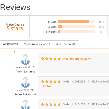
Reviews
4-5 stars:
85%
Praise Degree
3 stars:
10%
5 stars
1-2 stars:
5%
All Reviews
Medium Reviews (
0
)
Bad Reviews (
0
)
1
(Most Helpful Review)
Jajang*****l151
from Bandung
Order #: 2612555417
SKU: NAGAHO
Review)
Irwa*****i221
from Sukabumi
Order #: 2404536417
SKU: NAGAHO