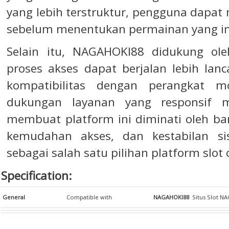
yang lebih terstruktur, pengguna dapa
sebelum menentukan permainan yang in
Selain itu, NAGAHOKI88 didukung ole
proses akses dapat berjalan lebih lan
kompatibilitas dengan perangkat m
dukungan layanan yang responsif m
membuat platform ini diminati oleh ba
kemudahan akses, dan kestabilan s
sebagai salah satu pilihan platform slot 
Specification:
General
Compatible with
NAGAHOKI88
Situs Slot N