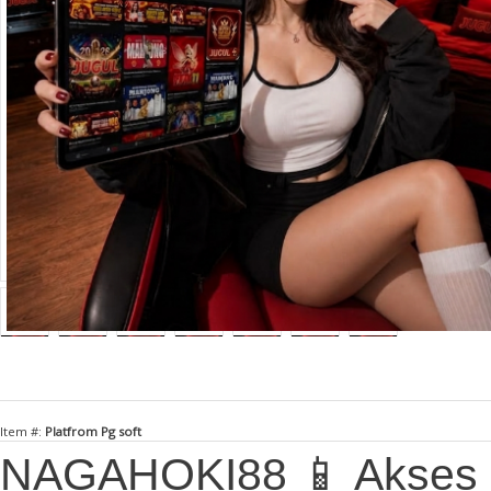
Item #:
Platfrom Pg soft
NAGAHOKI88 📱 Akses 