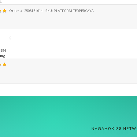
A.
Order #: 2508161614
SKU: PLATFORM TERPERCAYA
994
ung
NAGAHOKI88 NET