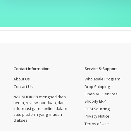
Contact Information
Service & Support
About Us
Wholesale Program
Contact Us
Drop Shipping
Open API Services
NAGAHOKI88 menghadirkan
Shopify ERP
berita, review, panduan, dan
informasi game online dalam
OEM Sourcing
satu platform yang mudah
Privacy Notice
diakses.
Terms of Use