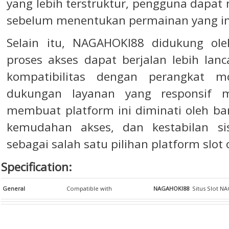
yang lebih terstruktur, pengguna dapa
sebelum menentukan permainan yang in
Selain itu, NAGAHOKI88 didukung ole
proses akses dapat berjalan lebih lan
kompatibilitas dengan perangkat m
dukungan layanan yang responsif m
membuat platform ini diminati oleh ba
kemudahan akses, dan kestabilan s
sebagai salah satu pilihan platform slot 
Specification:
General
Compatible with
NAGAHOKI88
Situs Slot N