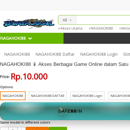
All
⭐Akses Utama
⭐NAGAHOKI88
⭐NAGA
⭐Home
⭐NAGAHOKI88 Prakmatic
⭐
NAGAHOKI88
NAGAHOKI88
NAGAHOKI88 Daftar
NAGAHOKI88 Login
Slo
NAGAHOKI88 📱 Akses Berbagai Game Online dalam Satu 
Rp.10.000
Price:
Options:
NAGAHOKI88
NAGAHOKI88 DAFTAR
NAGAHOKI88 Login
NAGAHOKI88
DAFTAR
LOGIN
Same model in different colors